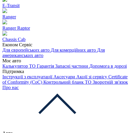
E-Transit
Ranger
Ranger Raptor
Chassis Cab
Економ Сервіс
Для європейських авто
Для комерційних авто
Для
американських авто
Моє авто
Калькулятор ТО
Гарантія
Запасні частини
Допомога в дорозі
Підтримка
Інструкції з експлуатації
Аксесуари
Акції зі сервісу
Certificate
of Conformity (CoC)
Контрольний бланк ТО
Зворотній зв'язок
Про нас