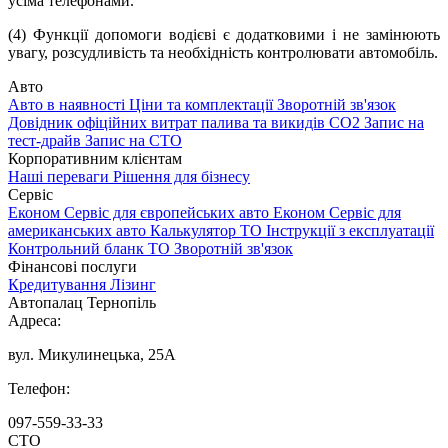
усіма телефонами.
(4) Функції допомоги водієві є додатковими і не замінюють
увагу, розсудливість та необхідність контролювати автомобіль.
Авто
Авто в наявності
Ціни та комплектації
Зворотній зв'язок
Довідник офіційних витрат палива та викидів СО2
Запис на
тест-драйв
Запис на СТО
Корпоративним клієнтам
Наші переваги
Рішення для бізнесу
Сервіс
Економ Сервіс для європейських авто
Економ Сервіс для
американських авто
Калькулятор ТО
Інструкції з експлуатації
Контрольний бланк ТО
Зворотній зв'язок
Фінансові послуги
Кредитування
Лізинг
Автопалац Тернопіль
Адреса:
вул. Микулинецька, 25А
Телефон:
097-559-33-33
СТО