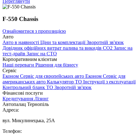
Переглянути
F-550 Chassis
Ознайомитися з пропозицією
Авто
Авто в наявності
Ціни та комплектації
Зворотній зв'язок
Довідник офіційних витрат палива та викидів СО2
Запис на
тест-драйв
Запис на СТО
Корпоративним клієнтам
Наші переваги
Рішення для бізнесу
Сервіс
Економ Сервіс для європейських авто
Економ Сервіс для
американських авто
Калькулятор ТО
Інструкції з експлуатації
Контрольний бланк ТО
Зворотній зв'язок
Фінансові послуги
Кредитування
Лізинг
Автопалац Тернопіль
Адреса:
вул. Микулинецька, 25А
Телефон: