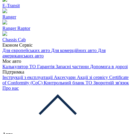
E-Transit
Ranger
Ranger Raptor
Chassis Cab
Економ Сервіс
Для європейських авто
Для комерційних авто
Для
американських авто
Моє авто
Калькулятор ТО
Гарантія
Запасні частини
Допомога в дорозі
Підтримка
Інструкції з експлуатації
Аксесуари
Акції зі сервісу
Certificate
of Conformity (CoC)
Контрольний бланк ТО
Зворотній зв'язок
Про нас