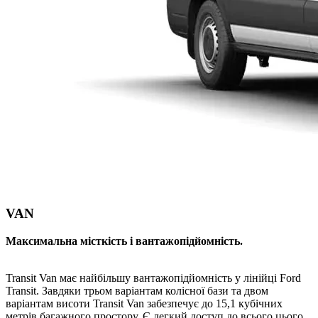
VAN
Максимальна місткість і вантажопідйомність.
Transit Van має найбільшу вантажопідйомність у лінійці Ford
Transit. Завдяки трьом варіантам колісної бази та двом
варіантам висоти Transit Van забезпечує до 15,1 кубічних
метрів багажного простору. Є легкий доступ до всього цього