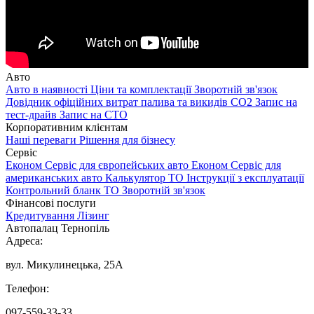
Авто
Авто в наявності
Ціни та комплектації
Зворотній зв'язок
Довідник офіційних витрат палива та викидів СО2
Запис на
тест-драйв
Запис на СТО
Корпоративним клієнтам
Наші переваги
Рішення для бізнесу
Сервіс
Економ Сервіс для європейських авто
Економ Сервіс для
американських авто
Калькулятор ТО
Інструкції з експлуатації
Контрольний бланк ТО
Зворотній зв'язок
Фінансові послуги
Кредитування
Лізинг
Автопалац Тернопіль
Адреса:
вул. Микулинецька, 25А
Телефон:
097-559-33-33