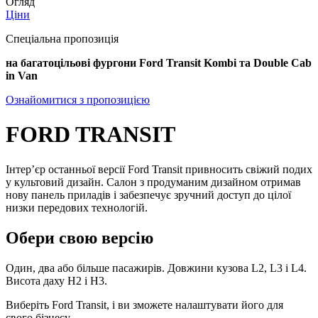
Огляд
Ціни
Спеціальна пропозиція
на багатоцільові фургони Ford Transit Kombi та Double Cab
in Van
Ознайомитися з пропозицією
FORD TRANSIT
Інтер’єр останньої версії Ford Transit привносить свіжий подих
у культовий дизайн. Салон з продуманим дизайном отримав
нову панель приладів і забезпечує зручний доступ до цілої
низки передових технологій.
Обери свою версію
Один, два або більше пасажирів. Довжини кузова L2, L3 і L4.
Висота даху H2 і H3.
Виберіть Ford Transit, і ви зможете налаштувати його для
свого бізнесу.