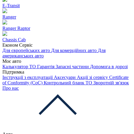
E-Transit
Ranger
Ranger Raptor
Chassis Cab
Економ Сервіс
Для європейських авто
Для комерційних авто
Для
американських авто
Моє авто
Калькулятор ТО
Гарантія
Запасні частини
Допомога в дорозі
Підтримка
Інструкції з експлуатації
Аксесуари
Акції зі сервісу
Certificate
of Conformity (CoC)
Контрольний бланк ТО
Зворотній зв'язок
Про нас