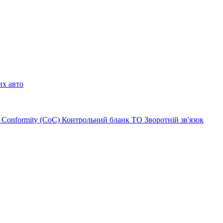
их авто
of Conformity (CoC)
Контрольний бланк ТО
Зворотній зв'язок