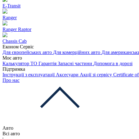
E-Transit
Ranger
Ranger Raptor
Chassis Cab
Економ Сервіс
Для європейських авто
Для комерційних авто
Для американськ
Моє авто
Калькулятор ТО
Гарантія
Запасні частини
Допомога в дорозі
Підтримка
Інструкції з експлуатації
Аксесуари
Акції зі сервісу
Certificate 
Про нас
Авто
Всі авто