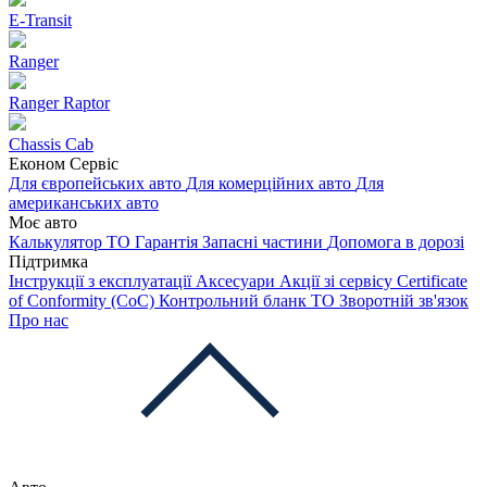
E-Transit
Ranger
Ranger Raptor
Chassis Cab
Економ Сервіс
Для європейських авто
Для комерційних авто
Для
американських авто
Моє авто
Калькулятор ТО
Гарантія
Запасні частини
Допомога в дорозі
Підтримка
Інструкції з експлуатації
Аксесуари
Акції зі сервісу
Certificate
of Conformity (CoC)
Контрольний бланк ТО
Зворотній зв'язок
Про нас