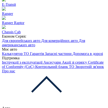
E-Transit
Ranger
Ranger Raptor
Chassis Cab
Економ Сервіс
Для європейських авто
Для комерційних авто
Для
американських авто
Моє авто
Калькулятор ТО
Гарантія
Запасні частини
Допомога в дорозі
Підтримка
Інструкції з експлуатації
Аксесуари
Акції зі сервісу
Certificate
of Conformity (CoC)
Контрольний бланк ТО
Зворотній зв'язок
Про нас