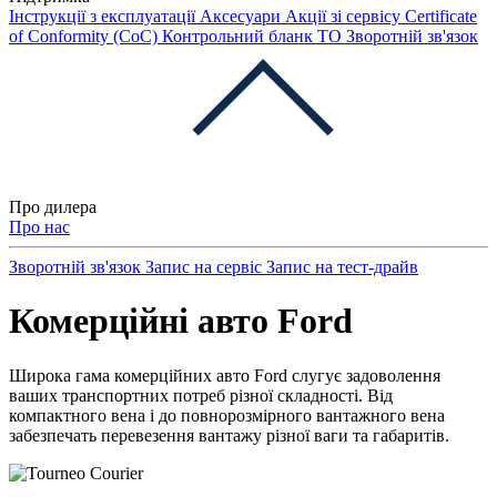
Інструкції з експлуатації
Аксесуари
Акції зі сервісу
Certificate
of Conformity (CoC)
Контрольний бланк ТО
Зворотній зв'язок
Про дилера
Про нас
Зворотній зв'язок
Запис на сервіс
Запис на тест-драйв
Комерційні авто Ford
Широка гама комерційних авто Ford слугує задоволення
ваших транспортних потреб різної складності. Від
компактного вена і до повнорозмірного вантажного вена
забезпечать перевезення вантажу різної ваги та габаритів.