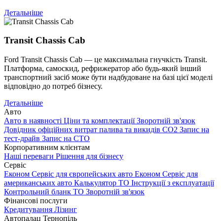
Детальніше
Transit Chassis Cab
Ford Transit Chassis Cab — це максимальна гнучкість Transit.
Платформа, самоскид, рефрижератор або будь-який інший
транспортний засіб може бути надбудоване на базі цієї моделі
відповідно до потреб бізнесу.
Детальніше
Авто
Авто в наявності
Ціни та комплектації
Зворотній зв'язок
Довідник офіційних витрат палива та викидів СО2
Запис на
тест-драйв
Запис на СТО
Корпоративним клієнтам
Наші переваги
Рішення для бізнесу
Сервіс
Економ Сервіс для європейських авто
Економ Сервіс для
американських авто
Калькулятор ТО
Інструкції з експлуатації
Контрольний бланк ТО
Зворотній зв'язок
Фінансові послуги
Кредитування
Лізинг
Автопалац Тернопіль